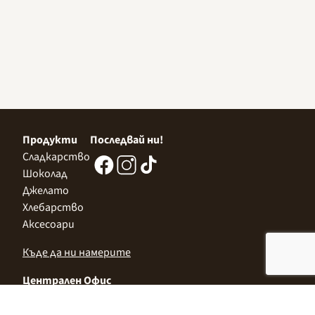
Продукти
Последвай ни!
Сладкарство
Шоколад
Джелато
Хлебарство
Аксесоари
Къде да ни намерите
Централен Офис
София 1532, Казичене,
Индустриална зона Север,