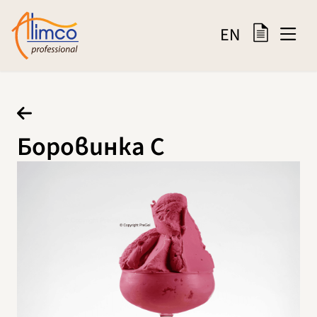
EN
Боровинка C