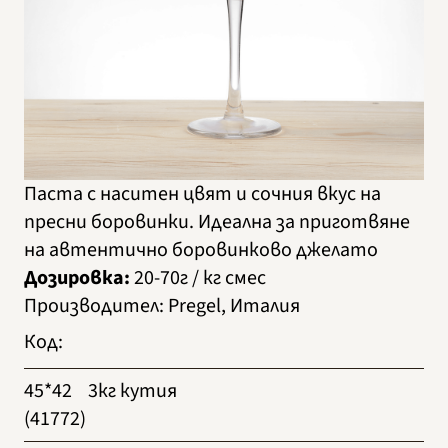
Паста с наситен цвят и сочния вкус на
пресни боровинки. Идеална за приготвяне
на автентично боровинково джелато
Дозировка:
20-70г / кг смес
Производител
:
Pregel, Италия
Код
:
45*42
3кг кутия
(41772)