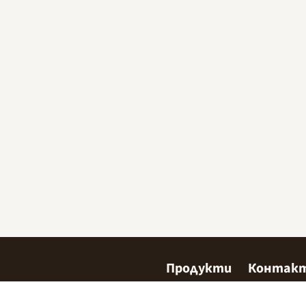
Продукти
Контак
Сладкарство
Къде да 