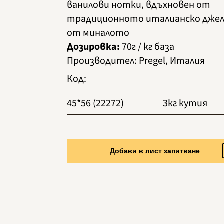
ванилови нотки, вдъхновен от
традиционното италианско дже
от миналото
Дозировка:
70г / кг база
Производител
:
Pregel, Италия
Код
:
45*56 (22272)
3кг кутия
Добави в лист запитване