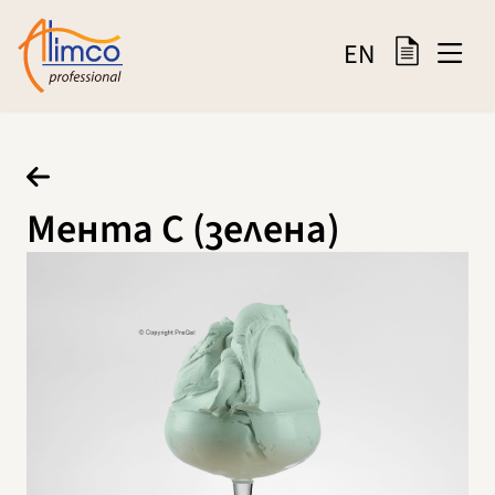
EN
Мента С (зелена)