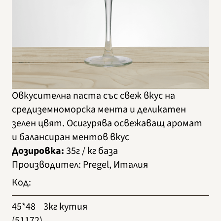
Овкусителна паста със свеж вкус на
средиземноморска мента и деликатен
зелен цвят. Осигурява освежаващ аромат
и балансиран ментов вкус
Дозировка:
35г / кг база
Производител
:
Pregel, Италия
Код
:
45*48
3кг кутия
(51172)