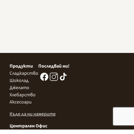
Продукти
Последвай ни!
Сладкарство
Шоколад
Джелато
Хлебарство
Аксесоари
Къде да ни намерите
Централен Офис
София 1532, Казичене,