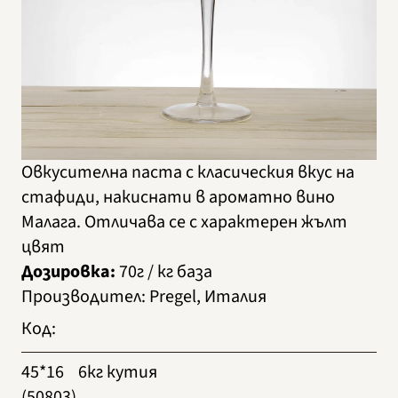
Овкусителна паста с класическия вкус на
стафиди, накиснати в ароматно вино
Малага. Отличава се с характерен жълт
цвят
Дозировка:
70г / кг база
Производител
:
Pregel, Италия
Код
:
45*16
6кг кутия
(50803)