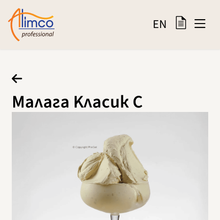
EN
Малага Kласик C