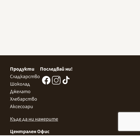
Продукти
Последвай ни!
Сладкарство
Шоколад
Джелато
Хлебарство
Аксесоари
Къде да ни намерите
Централен Офис
София 1532, Казичене,