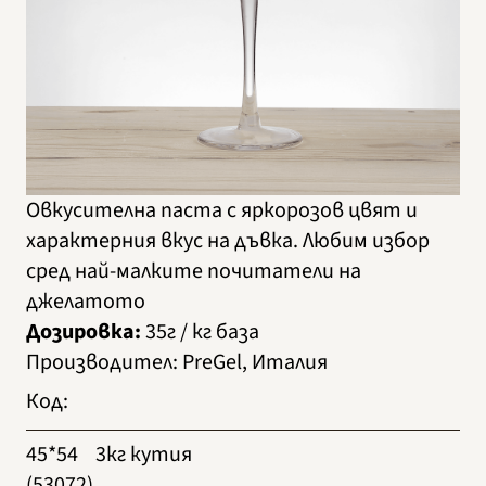
Овкусителна паста с яркорозов цвят и
характерния вкус на дъвка. Любим избор
сред най-малките почитатели на
джелатото
Дозировка:
35г / кг база
Производител
:
PreGel, Италия
Код
:
45*54
3кг кутия
(53072)