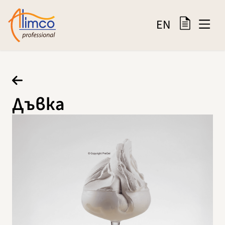
EN
Дъвка