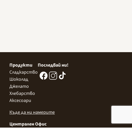
Продукти
Последвай ни!
Сладкарство
Шоколад
Джелато
Хлебарство
Аксесоари
Къде да ни намерите
Централен Офис
София 1532, Казичене,