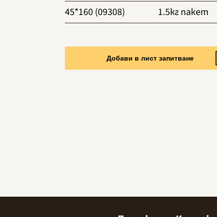
45*160 (09308)
1.5кг пакет
Добави в лист запитване