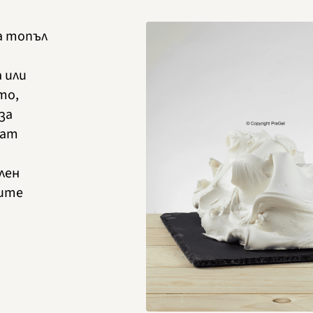
а топъл
 или
то,
за
ват
лен
ните