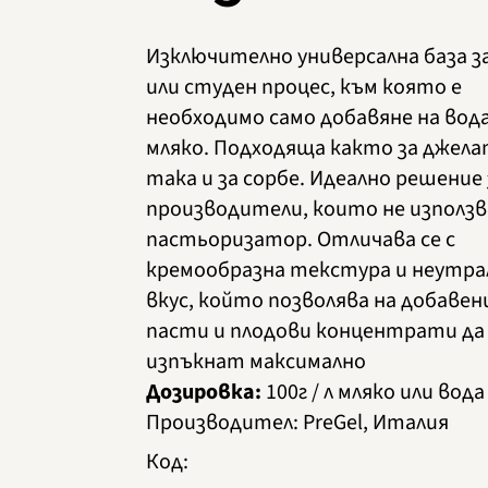
Изключително универсална база з
или студен процес, към която е
необходимо само добавяне на вода
мляко. Подходяща както за джела
така и за сорбе. Идеално решение 
производители, които не използ
пастьоризатор. Отличава се с
кремообразна текстура и неутра
вкус, който позволява на добаве
пасти и плодови концентрати да
изпъкнат максимално
Дозировка:
100г / л мляко или вода
Производител
:
PreGel, Италия
Код
: