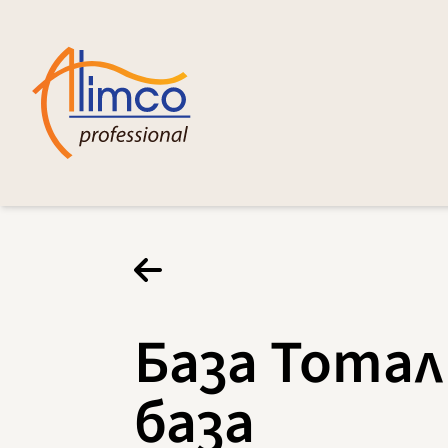
База Тотал
база