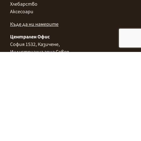
Хлебарство
Аксесоари
Къде да ни намерите
Централен Офис
София 1532, Казичене,
Индустриална зона Север,
ул. „Индустриална" 3
+359 2 9999 506
;
+359 2 9999 513
info@alimco.bg