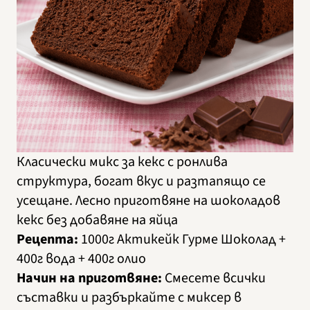
Класически микс за кекс с ронлива
структура, богат вкус и разтапящо се
усещане. Лесно приготвяне на шоколадов
кекс без добавяне на яйца
Рецепта:
1000г Актикейк Гурме Шоколад +
400г вода + 400г олио
Начин на приготвяне:
Смесете всички
съставки и разбъркайте с миксер в