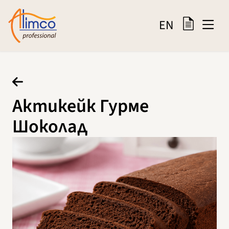
EN
Актикейк Гурме
Шоколад