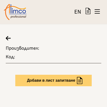
EN
Производител
:
Код
:
Добави в лист запитване