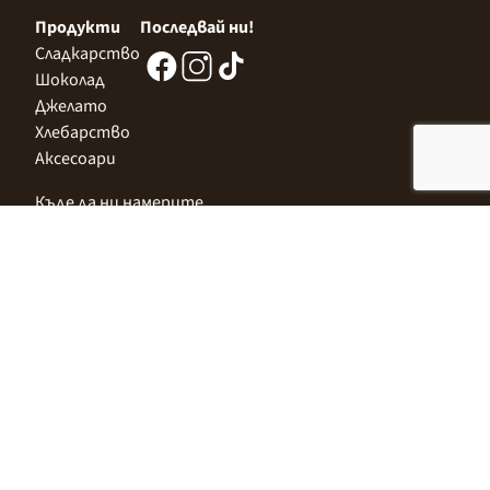
Продукти
Последвай ни!
Сладкарство
Шоколад
Джелато
Хлебарство
Аксесоари
Къде да ни намерите
Централен Офис
София 1532, Казичене,
Индустриална зона Север,
ул. „Индустриална" 3
+359 2 9999 506
;
+359 2 9999 513
info@alimco.bg