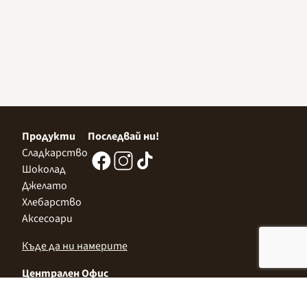
Продукти
Последвай ни!
Сладкарство
Шоколад
Джелато
Хлебарство
Аксесоари
Къде да ни намерите
Централен Офис
София 1532, Казичене,
Индустриална зона Север,