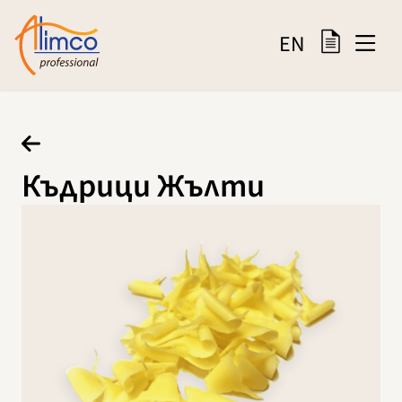
EN
Къдрици Жълти