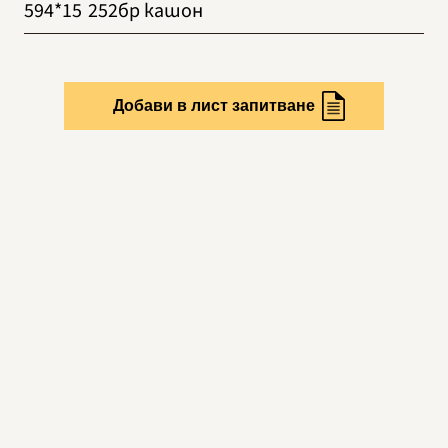
594*15
252бр кашон
Добави в лист запитване