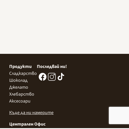
Продукти
Последвай ни!
Сладкарство
Шоколад
Джелато
Хлебарство
Аксесоари
Къде да ни намерите
Централен Офис