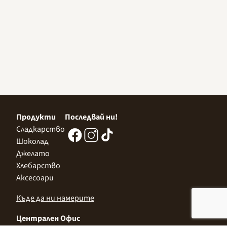
Продукти
Последвай ни!
Сладкарство
Шоколад
Джелато
Хлебарство
Аксесоари
Къде да ни намерите
Централен Офис