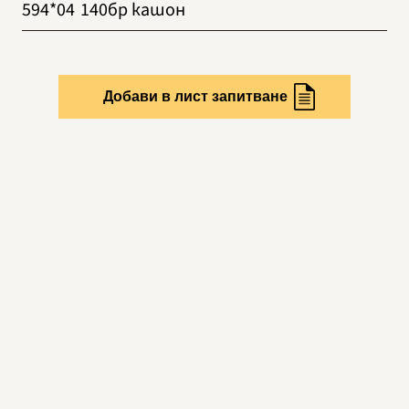
594*04
140бр кашон
Добави в лист запитване