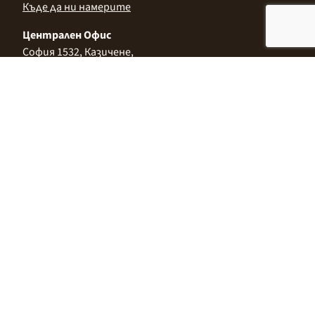
Къде да ни намерите
Централен Офис
София 1532, Казичене,
Индустриална зона Север,
ул. „Индустриална" 3
+359 2 9999 506
;
+359 2 9999 513
info@alimco.bg