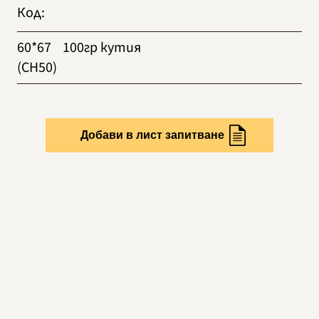
Код
:
60*67
100гр кутия
(CH50)
Добави в лист запитване