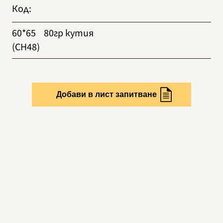
Код
:
60*65
80гр кутия
(CH48)
Добави в лист запитване