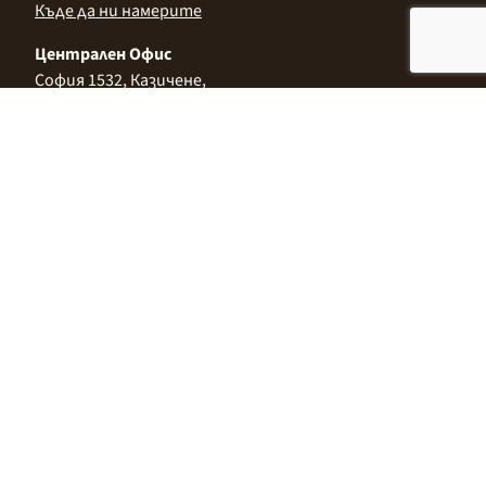
Къде да ни намерите
Централен Офис
София 1532, Казичене,
Индустриална зона Север,
ул. „Индустриална" 3
+359 2 9999 506
;
+359 2 9999 513
info@alimco.bg