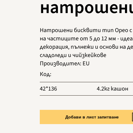
натрошен
Натрошени бисквити тип Орео с
на частиците от 5 до 12 мм - идеа
декорация, пълнежи и основи на д
сладоледи и чийзкейкове
Производител
:
EU
Код
:
42*136
4.2кг кашон
Добави в лист запитване