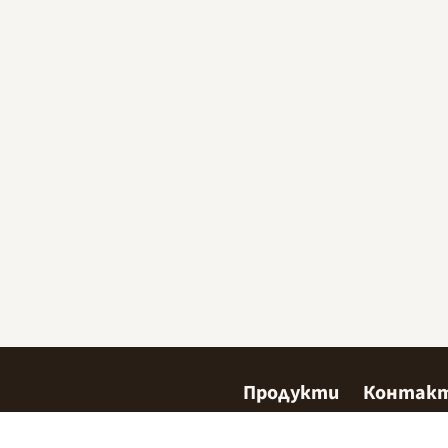
Продукти
Контак
Сладкарство
Къде да 