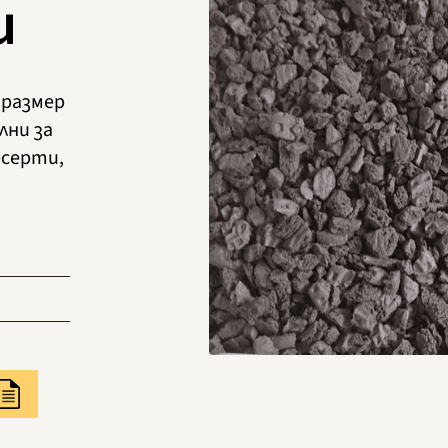
и
 размер
лни за
есерти,