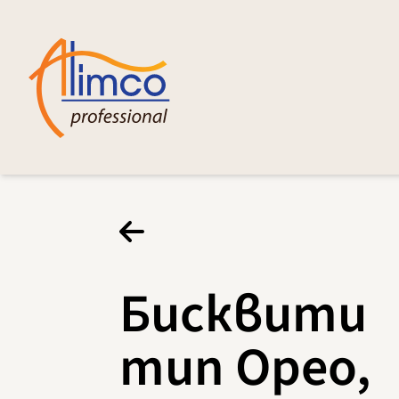
Бисквити
тип Орео,