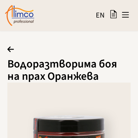
EN
Водоразтворима боя
на прах Оранжева