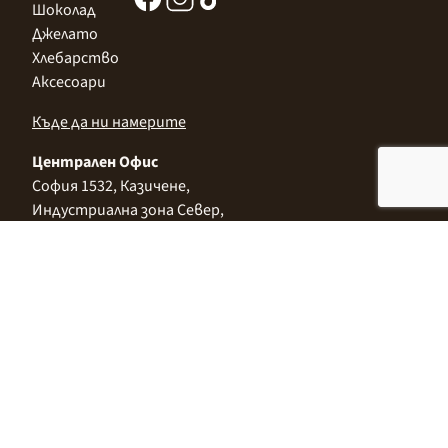
Шоколад
Джелато
Хлебарство
Аксесоари
Къде да ни намерите
Централен Офис
София 1532, Казичене,
Индустриална зона Север,
ул. „Индустриална" 3
+359 2 9999 506
;
+359 2 9999 513
info@alimco.bg