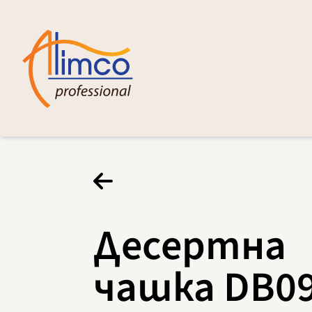
Десертна
чашка DB0