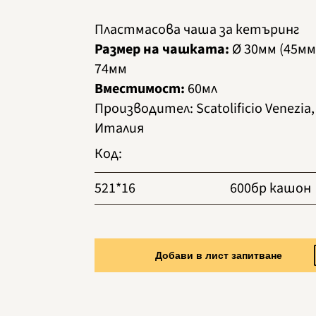
Пластмасова чаша за кетъринг
Размер на чашката:
Ø 30мм (45мм)
74мм
Вместимост:
60мл
Производител
:
Scatolificio Venezia,
Италия
Код
:
521*16
600бр кашон
Добави в лист запитване