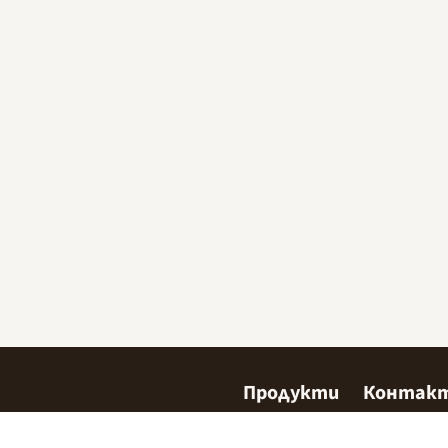
Продукти
Контак
Сладкарство
Къде да 