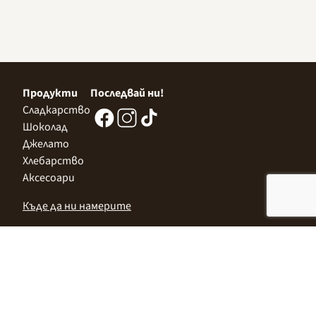
Продукти
Последвай ни!
Сладкарство
Шоколад
Джелато
Хлебарство
Аксесоари
Къде да ни намерите
Централен Офис
София 1532, Казичене,
Индустриална зона Север,
ул. „Индустриална" 3
+359 2 9999 506
;
+359 2 9999 513