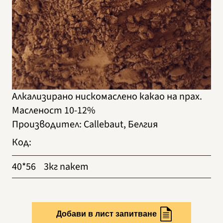
Алкализирано нискомаслено какао на прах.
Масленост 10-12%
Производител
:
Callebaut, Белгия
Код
:
40*56
3кг пакет
Добави в лист запитване