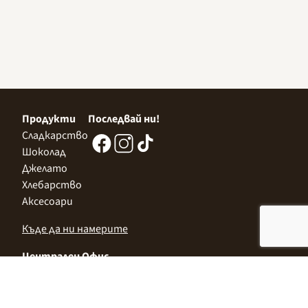
Продукти
Последвай ни!
Сладкарство
Шоколад
Джелато
Хлебарство
Аксесоари
Къде да ни намерите
Централен Офис
София 1532, Казичене,
Индустриална зона Север,
ул. „Индустриална" 3