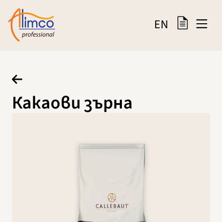
EN
Какаови зърна