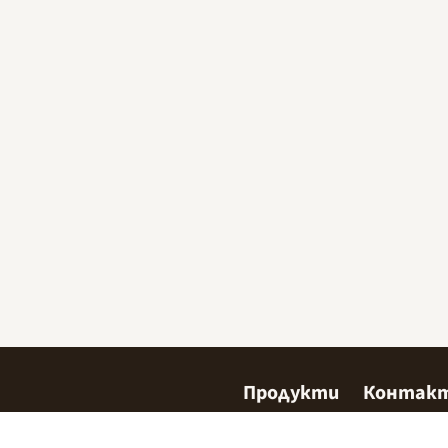
Продукти
Контак
Сладкарство
Къде да 