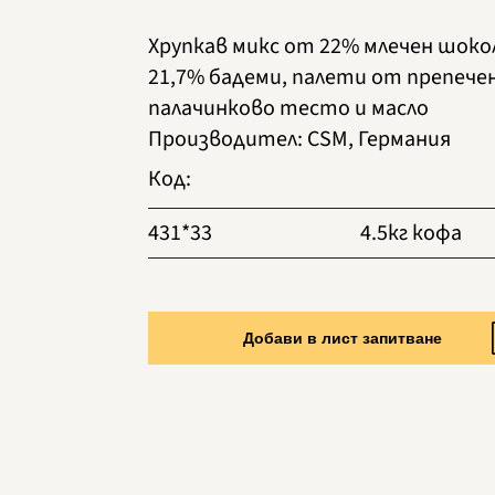
Хрупкав микс от 22% млечен шоко
21,7% бадеми, палети от препече
палачинково тесто и масло
Производител
:
CSM, Германия
Код
:
431*33
4.5кг кофа
Добави в лист запитване