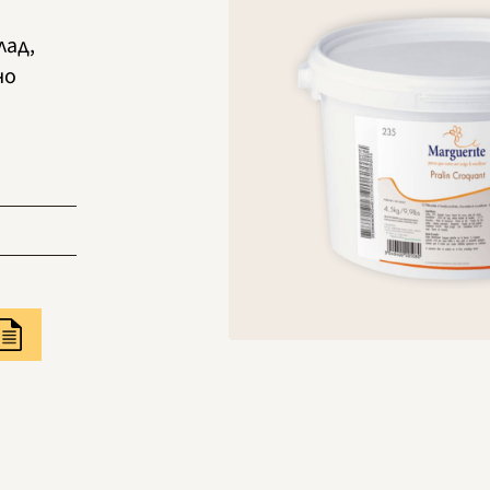
лад,
но