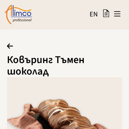
EN
Ковъринг Тъмен
шоколад