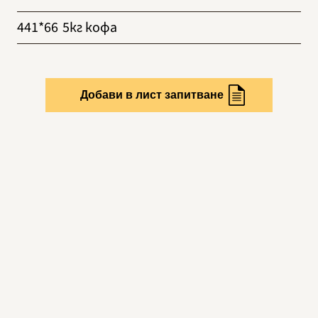
441*66
5кг кофа
Добави в лист запитване