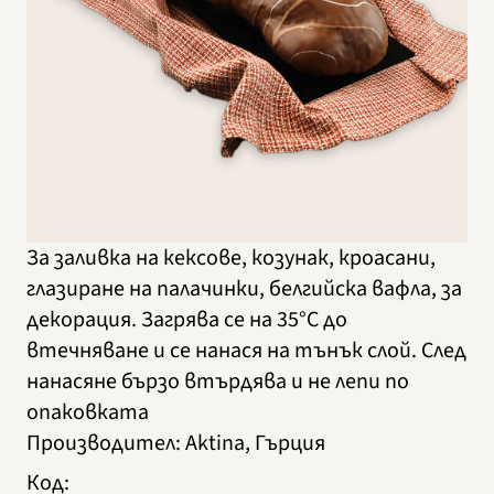
За заливка на кексове, козунак, кроасани,
глазиране на палачинки, белгийска вафла, за
декорация. Загрява се на 35°C до
втечняване и се нанася на тънък слой. След
нанасяне бързо втърдява и не лепи по
опаковката
Производител
:
Aktina, Гърция
Код
: