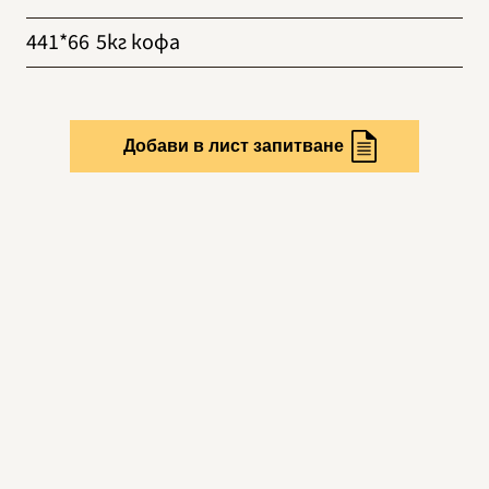
441*66
5кг кофа
Добави в лист запитване