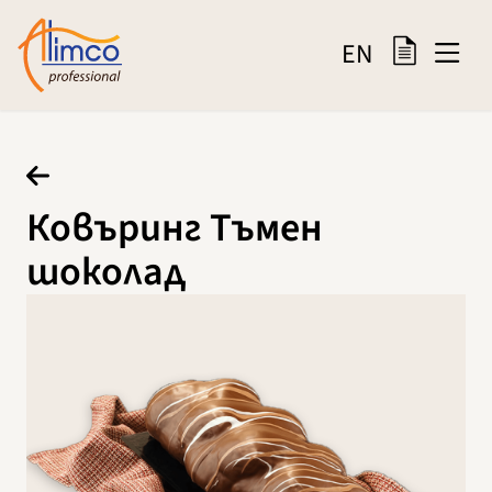
EN
Ковъринг Тъмен
шоколад