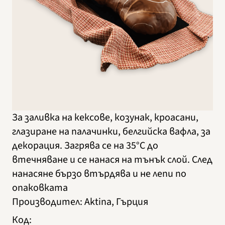
За заливка на кексове, козунак, кроасани,
глазиране на палачинки, белгийска вафла, за
декорация. Загрява се на 35°C до
втечняване и се нанася на тънък слой. След
нанасяне бързо втърдява и не лепи по
опаковката
Производител
:
Aktina, Гърция
Код
: