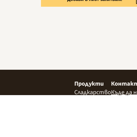
Продукти
Контак
Сладкарство
Къде да 
Шоколад
Джелато
Хлебарство
Аксесоари