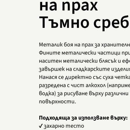
на прах
Тъмно сре
Металик боя на прах за хранителн
Фините металически частици пр
наситен металически блясък и е
завършек на сладкарските издели
Нанася се директно със суха четк
разредена с чист алкохол (наприм
водка) за рисуване върху различни
повърхности.
Подходяща за използване върху:
✔ захарно тесто