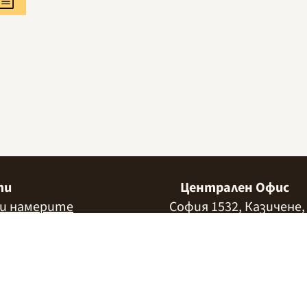
ти
Централен Офис
ни намерите
София 1532, Казичене,
Индустриална зона Се
ул. „Индустриална" 3
+359 2 9999 506
;
+359 2
info@alimco.bg