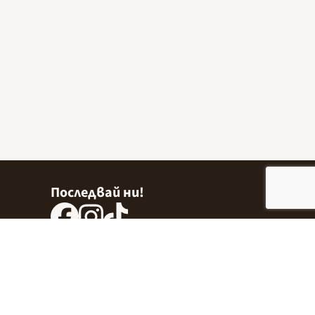
Последвай ни!
вер,
 9999 513