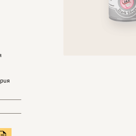
я
ария