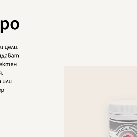
бро
и цели.
идават
фектен
я.
а или
ер