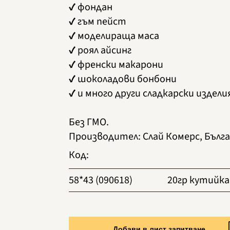
✔ фондан
✔ гъм пейст
✔ моделираща маса
✔ роял айсинг
✔ френски макарони
✔ шоколадови бонбони
✔ и много други сладкарски издели
Без ГМО.
Производител
:
Слай Комерс, Бълг
Код
:
58*43 (090618)
20гр кутийка
Добави в лист запитване