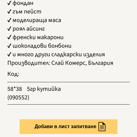
✔ фондан
✔ гъм пейст
✔ моделираща маса
✔ роял айсинг
✔ френски макарони
✔ шоколадови бонбони
✔ и много други сладкарски изделия
Производител
:
Слай Комерс, България
Код
:
58*38
5гр кутийка
(090552)
Добави в лист запитване