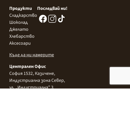
Продукти
Последвай ни!
Сладкарство
Шоколад
Джелато
Хлебарство
Аксесоари
Къде да ни намерите
Централен Офис
София 1532, Казичене,
Индустриална зона Север,
ул. „Индустриална" 3
+359 2 9999 506
;
+359 2 9999 513
info@alimco.bg