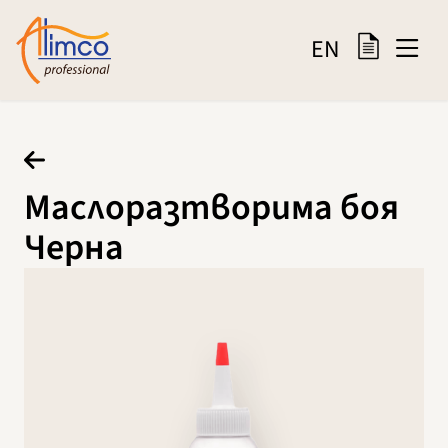
EN
Маслоразтворима боя
Черна