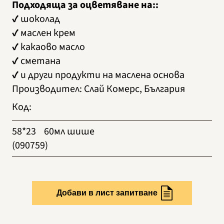
Подходяща за оцветяване на::
✔ шоколад
✔ маслен крем
✔ какаово масло
✔ сметана
✔ и други продукти на маслена основа
Производител
:
Слай Комерс, България
Код
:
58*23
60мл шише
(090759)
Добави в лист запитване