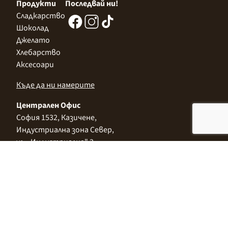
Продукти
Последвай ни!
Сладкарство
Шоколад
Джелато
Хлебарство
Аксесоари
Къде да ни намерите
Централен Офис
София 1532, Казичене,
Индустриална зона Север,
ул. „Индустриална" 3
+359 2 9999 506
;
+359 2 9999 513
info@alimco.bg