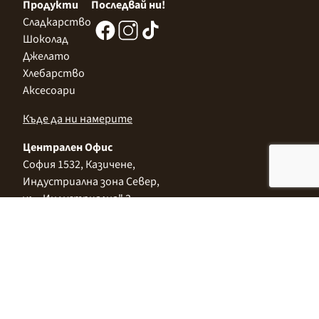
Продукти
Последвай ни!
Сладкарство
Шоколад
Джелато
Хлебарство
Аксесоари
Къде да ни намерите
Централен Офис
София 1532, Казичене,
Индустриална зона Север,
ул. „Индустриална" 3
+359 2 9999 506
;
+359 2 9999 513
info@alimco.bg