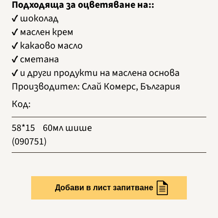
Подходяща за оцветяване на::
✔ шоколад
✔ маслен крем
✔ какаово масло
✔ сметана
✔ и други продукти на маслена основа
Производител
:
Слай Комерс, България
Код
:
58*15
60мл шише
(090751)
Добави в лист запитване