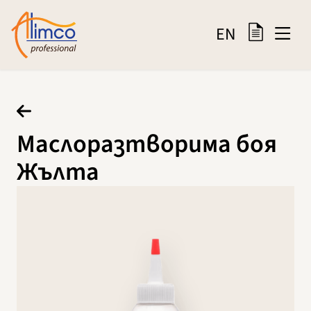
EN
Маслоразтворима боя
Жълта