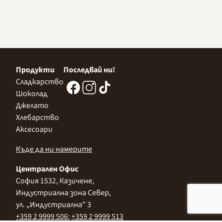
Продукти
Последвай ни!
Сладкарство
Шоколад
Джелато
Хлебарство
Аксесоари
Къде да ни намерите
Централен Офис
София 1532, Казичене,
Индустриална зона Север,
ул. „Индустриална" 3
+359 2 9999 506
;
+359 2 9999 513