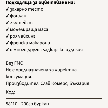
Подходяща за оцветяване на:
✔ захарно тесто
✔ фондан
✔ гъм пейст
✔ моделираща маса
✔ роял айсинг
✔ френски макарони
✔ и много други сладкарски изделия
Без ГМО.
Не е предназначена за директна
консумация.
Производител
:
Слай Комерс, България
Код
:
58*10
200гр буркан