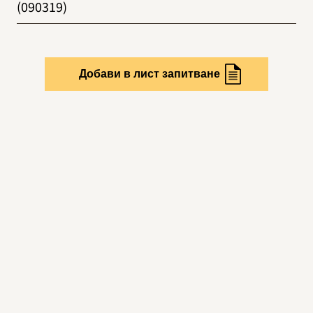
(090319)
Добави в лист запитване