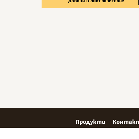
Добави в лист запитване
Продукти
Контак
Сладкарство
Къде да 