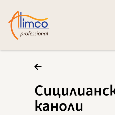
Сицилианс
каноли