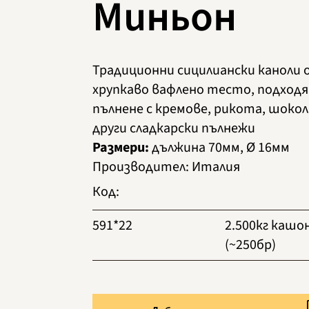
Миньон
Традиционни сицилиански каноли
хрупкаво вафлено тесто, подходя
пълнене с кремове, рикота, шокол
други сладкарски пълнежи
Размери:
дължина 70мм, Ø 16мм
Производител
:
Италия
Код
:
591*22
2.500кг кашо
(~250бр)