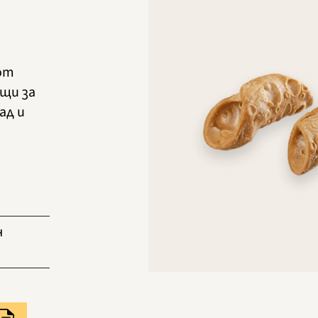
 от
щи за
ад и
н