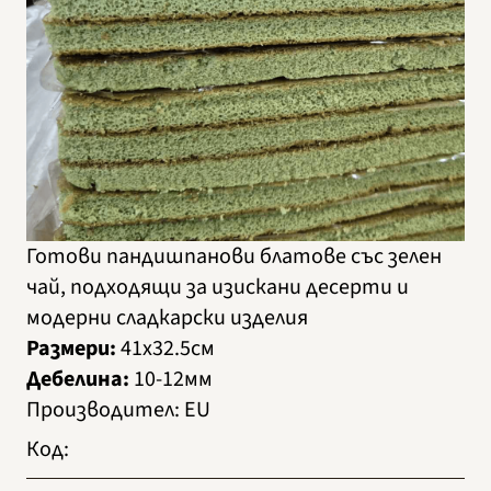
Готови пандишпанови блатове със зелен
чай, подходящи за изискани десерти и
модерни сладкарски изделия
Размери:
41х32.5см
Дебелина:
10-12мм
Производител
:
EU
Код
: