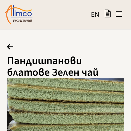
EN
Пандишпанови
блатове Зелен чай