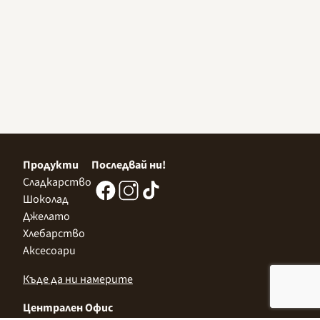
Продукти
Последвай ни!
Сладкарство
Шоколад
Джелато
Хлебарство
Аксесоари
Къде да ни намерите
Централен Офис