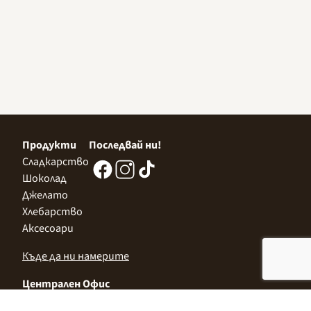
Продукти
Последвай ни!
Сладкарство
Шоколад
Джелато
Хлебарство
Аксесоари
Къде да ни намерите
Централен Офис
София 1532, Казичене,