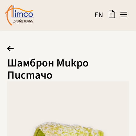
EN
Шамброн Микро
Пистачо