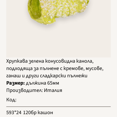
Хрупкава зелена конусовидна канола,
подходяща за пълнене с кремове, мусове,
ганаш и други сладкарски пълнежи
Размер:
дължина 65мм
Производител
:
Италия
Код
:
593*24
120бр кашон