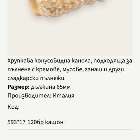
Хрупкава конусовидна канола, подходяща за
пълнене с кремове, мусове, ганаш и други
сладкарски пълнежи
Размер:
дължина 65мм
Производител
:
Италия
Код
:
593*17
120бр кашон