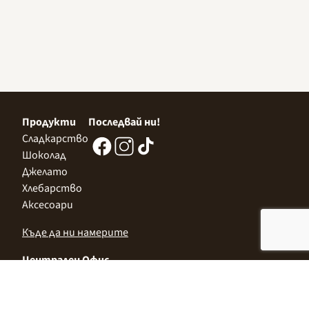
Продукти
Последвай ни!
Сладкарство
Шоколад
Джелато
Хлебарство
Аксесоари
Къде да ни намерите
Централен Офис
София 1532, Казичене,
Индустриална зона Север,