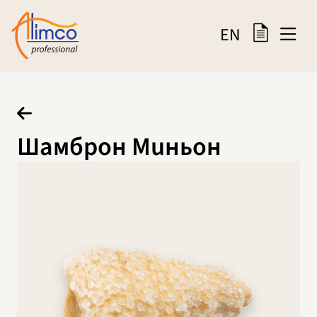
EN
Шамброн Миньон