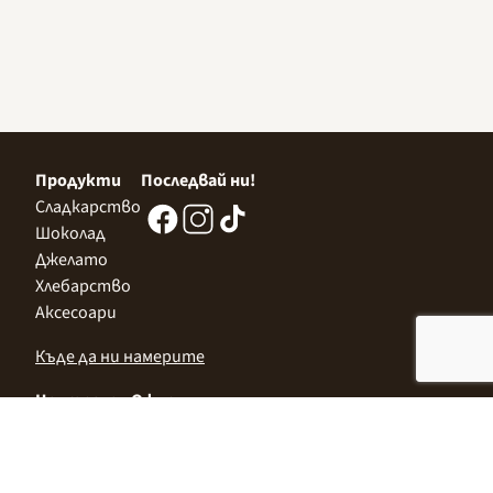
Продукти
Последвай ни!
Сладкарство
Шоколад
Джелато
Хлебарство
Аксесоари
Къде да ни намерите
Централен Офис
София 1532, Казичене,
Индустриална зона Север,
ул. „Индустриална" 3