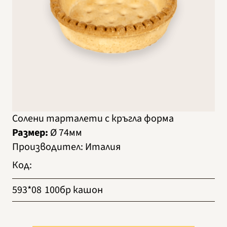
Солени тарталети с кръгла форма
Размер:
Ø 74мм
Производител
:
Италия
Код
:
593*08
100бр кашон