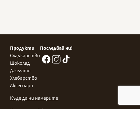
Продукти
Последвай ни!
Сладкарство
Шоколад
Джелато
Хлебарство
Аксесоари
Къде да ни намерите
Централен Офис
София 1532, Казичене,
Индустриална зона Север,
ул. „Индустриална" 3