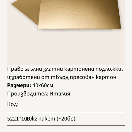
Правоъгълни златни картонени подложки,
изработени от твърд пресован картон
Размери:
40х60см
Производител
:
Италия
Код
:
5221*105
10кг пакет (~20бр)