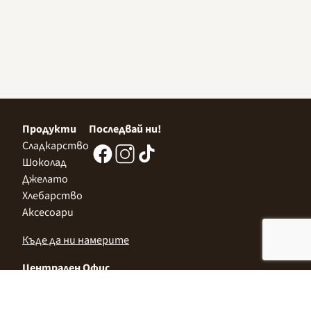
Продукти
Последвай ни!
Сладкарство
Шоколад
Джелато
Хлебарство
Аксесоари
Къде да ни намерите
Централен Офис
София 1532, Казичене,
Индустриална зона Север,