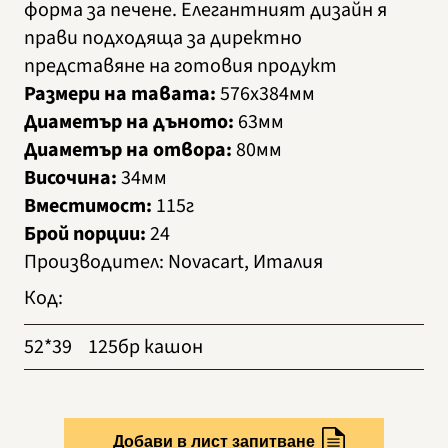
форма за печене. Елегантният дизайн я
прави подходяща за директно
представяне на готовия продукт
Размери на тавата:
576х384мм
Диаметър на дъното:
63мм
Диаметър на отвора:
80мм
Височина:
34мм
Вместимост:
115г
Брой порции:
24
Производител
:
Novacart, Италия
Код
:
52*39
125бр кашон
Добави в лист запитване