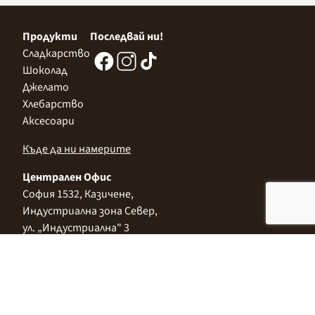
Продукти
Последвай ни!
Сладкарство
Шоколад
Джелато
Хлебарство
Аксесоари
Къде да ни намерите
Централен Офис
София 1532, Казичене,
Индустриална зона Север,
ул. „Индустриална" 3
+359 2 9999 506
;
+359 2 9999 513
info@alimco.bg