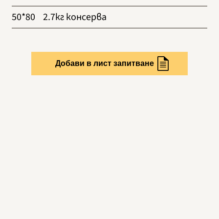
50*80
2.7кг консерва
Добави в лист запитване