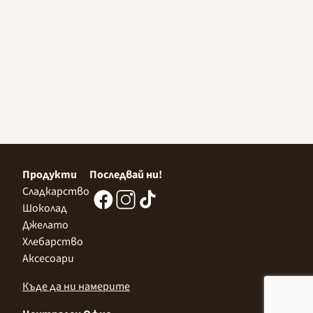
Продукти
Последвай ни!
Сладкарство
Шоколад
Джелато
Хлебарство
Аксесоари
Къде да ни намерите