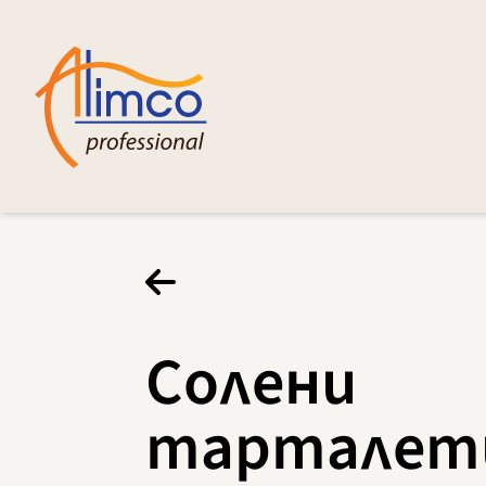
Солени
тарталет