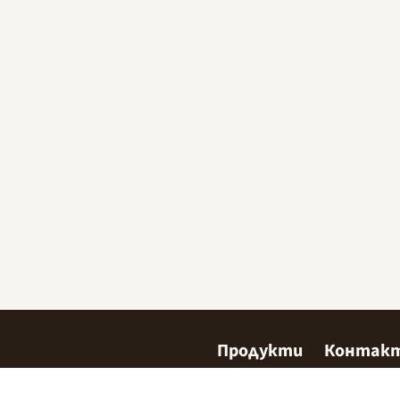
Продукти
Контак
Сладкарство
Къде да 