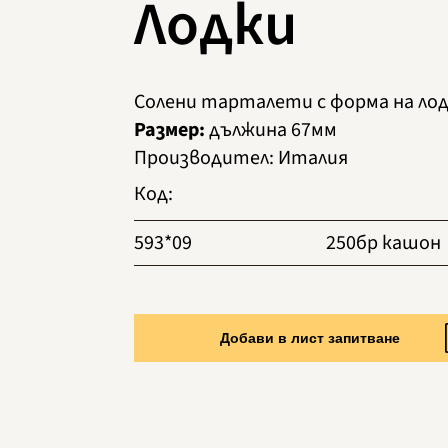
Лодки
Солени тарталети с форма на ло
Размер:
дължина 67мм
Производител
:
Италия
Код
:
593*09
250бр кашон
Добави в лист запитване