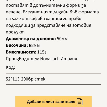
поставят в допълнителни форми за
печене. Елегантният дизайн във формата
на лале от кафява хартия ги прави
подходящи за представяне на готовия
продукт
Диаметър на дъното:
50мм
Височина:
88мм
Вместимост:
115г
Производител
:
Novacart, Италия
Код
:
52*113
200бр стек
Добави в лист запитване