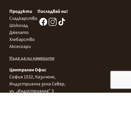
Продукти
Последвай ни!
Сладкарство
Шоколад
Джелато
Хлебарство
Аксесоари
Къде да ни намерите
Централен Офис
София 1532, Казичене,
Индустриална зона Север,
ул. „Индустриална" 3
+359 2 9999 506
;
+359 2 9999 513
info@alimco.bg