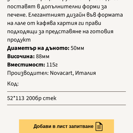
поставят в допълнителни форми за
печене. Елегантният дизайн във формата
на лале от кафява хартия ги прави
подходящи за представяне на готовия
продукт
Диаметър на дъното:
50мм
Височина:
88мм
Вместимост:
115г
Производител
:
Novacart, Италия
Код
:
52*113
200бр стек
Добави в лист запитване