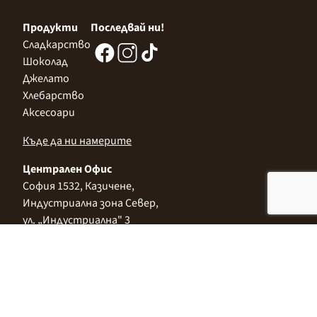
Продукти
Последвай ни!
Сладкарство
Шоколад
Джелато
Хлебарство
Аксесоари
Къде да ни намерите
Централен Офис
София 1532, Казичене,
Индустриална зона Север,
ул. „Индустриална" 3
+359 2 9999 506
;
+359 2 9999 513
info@alimco.bg