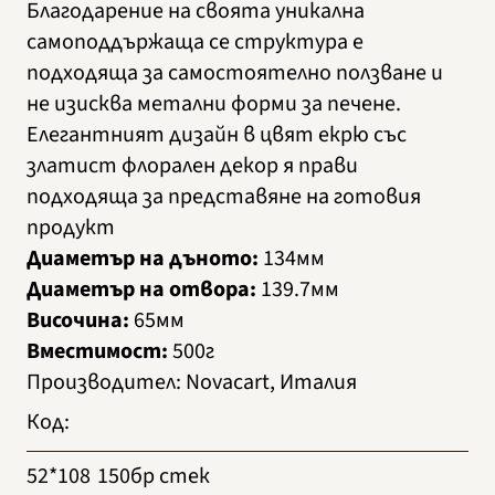
Благодарение на своята уникална
самоподдържаща се структура е
подходяща за самостоятелно ползване и
не изисква метални форми за печене.
Елегантният дизайн в цвят екрю със
златист флорален декор я прави
подходяща за представяне на готовия
продукт
Диаметър на дъното:
134мм
Диаметър на отвора:
139.7мм
Височина:
65мм
Вместимост:
500г
Производител
:
Novacart, Италия
Код
:
52*108
150бр стек