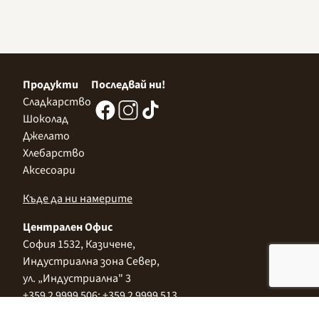
Продукти
Последвай ни!
Сладкарство
Шоколад
Джелато
Хлебарство
Аксесоари
Къде да ни намерите
Централен Офис
София 1532, Казичене,
Индустриална зона Север,
ул. „Индустриална" 3
+359 2 9999 506
;
+359 2 9999 513
info@alimco.bg