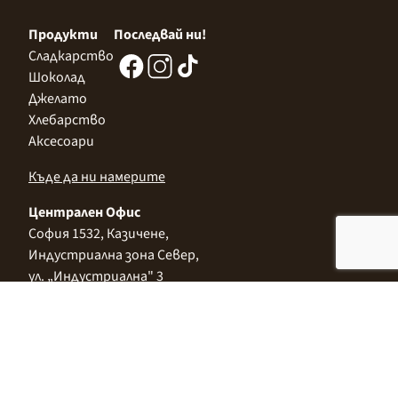
Продукти
Последвай ни!
Сладкарство
Шоколад
Джелато
Хлебарство
Аксесоари
Къде да ни намерите
Централен Офис
София 1532, Казичене,
Индустриална зона Север,
ул. „Индустриална" 3
+359 2 9999 506
;
+359 2 9999 513
info@alimco.bg