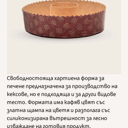
Свободностояща хартиена форма за
печене предназначена за производство на
кексове, но е подходяща и за други видове
тесто. Формата има кафяв цвят със
златна щампа на цветя и разполага със
силиконизирана вътрешност за лесно
изваждане на готовия продукт.