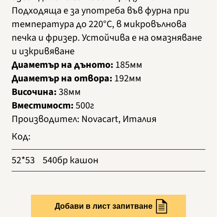
Подходяща е за употреба във фурна при
температура до 220°C, в микровълнова
печка и фризер. Устойчива е на омазняване
и изкривяване
Диаметър на дъното:
185мм
Диаметър на отвора:
192мм
Височина:
38мм
Вместимост:
500г
Производител
:
Novacart, Италия
Код
:
52*53
540бр кашон
Добави в лист запитване