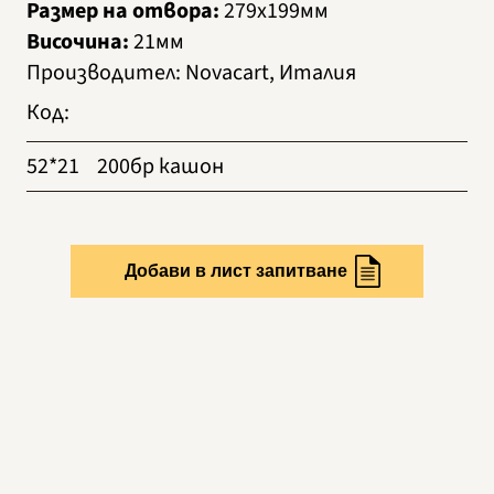
Размер на отвора:
279х199мм
Височина:
21мм
Производител
:
Novacart, Италия
Код
:
52*21
200бр кашон
Добави в лист запитване