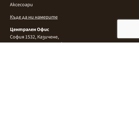
Аксесоари
Къде да ни намерите
Централен Офис
София 1532, Казичене,
Индустриална зона Север,
ул. „Индустриална" 3
+359 2 9999 506
;
+359 2 9999 513
info@alimco.bg