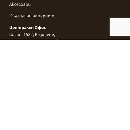
Аксесоари
Къде да ни намерите
Централен Офис
София 1532, Казичене,
Индустриална зона Север,
ул. „Индустриална" 3
+359 2 9999 506
;
+359 2 9999 513
info@alimco.bg