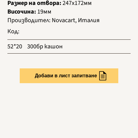
Размер на отвора:
247х172мм
Височина:
19мм
Производител
:
Novacart, Италия
Код
:
52*20
300бр кашон
Добави в лист запитване