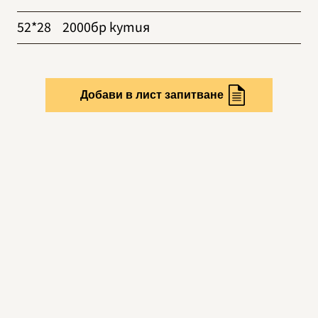
52*28
2000бр кутия
Добави в лист запитване