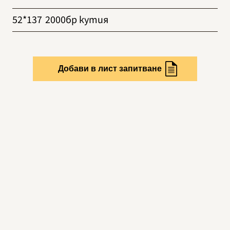
52*137
2000бр кутия
Добави в лист запитване