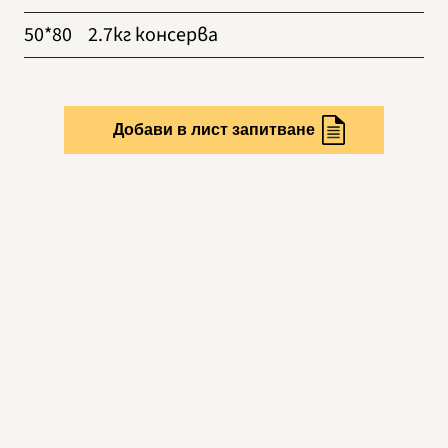
50*80
2.7кг консерва
Добави в лист запитване