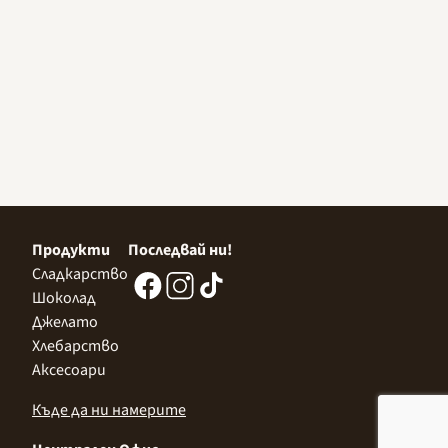
Продукти
Последвай ни!
Сладкарство
Шоколад
Джелато
Хлебарство
Аксесоари
Къде да ни намерите