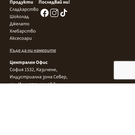
Продукти
Последвай ни!
Сладкарство
Шоколад
Джелато
Хлебарство
Аксесоари
Къде да ни намерите
Централен Офис
София 1532, Казичене,
Индустриална зона Север,
ул. „Индустриална" 3
+359 2 9999 506
;
+359 2 9999 513
info@alimco.bg