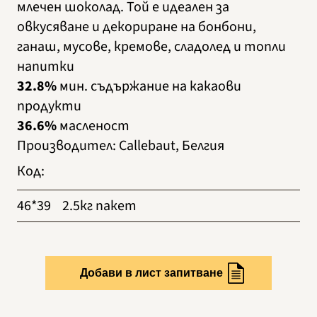
млечен шоколад. Той е идеален за
овкусяване и декориране на бонбони,
ганаш, мусове, кремове, сладолед и топли
напитки
32.8%
мин. съдържание на какаови
продукти
36.6%
масленост
Производител
:
Callebaut, Белгия
Код
:
46*39
2.5кг пакет
Добави в лист запитване