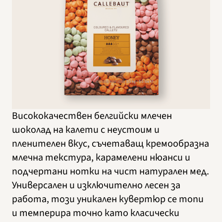
Висококачествен белгийски млечен
шоколад на калети с неустоим и
пленителен вкус, съчетаващ кремообразна
млечна текстура, карамелени нюанси и
подчертани нотки на чист натурален мед.
Универсален и изключително лесен за
работа, този уникален кувертюр се топи
и темперира точно като класически