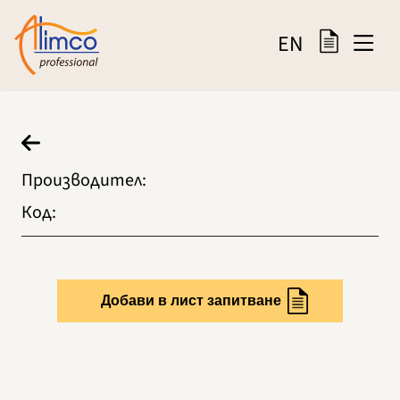
EN
Производител
:
Код
:
Добави в лист запитване