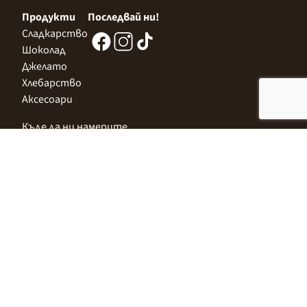
Продукти
Последвай ни!
Сладкарство
Шоколад
Джелато
Хлебарство
Аксесоари
Къде да ни намерите
Централен Офис
София 1532, Казичене,
Индустриална зона Север,
ул. „Индустриална" 3
+359 2 9999 506
;
+359 2 9999 513
info@alimco.bg