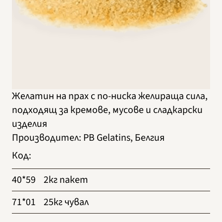
Желатин на прах с по-ниска желираща сила,
подходящ за кремове, мусове и сладкарски
изделия
Производител
:
PB Gelatins, Белгия
Код
:
40*59
2кг пакет
71*01
25кг чувал