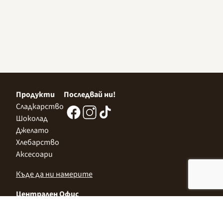
Продукти
Последвай ни!
Сладкарство
Шоколад
Джелато
Хлебарство
Аксесоари
Къде да ни намерите
Централен Офис
София 1532, Казичене,
Индустриална зона Север,