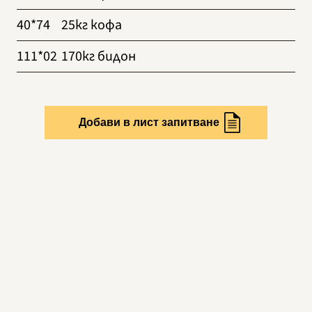
40*74
25кг кофа
111*02
170кг бидон
Добави в лист запитване