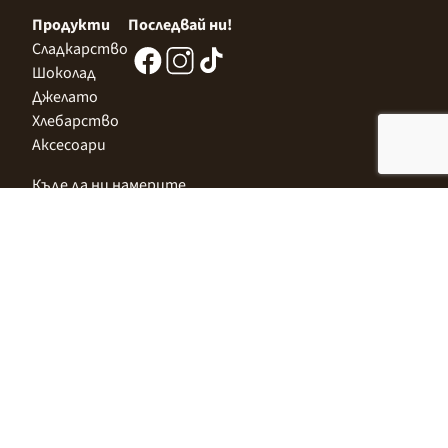
Продукти
Последвай ни!
Сладкарство
Шоколад
Джелато
Хлебарство
Аксесоари
Къде да ни намерите
Централен Офис
София 1532, Казичене,
Индустриална зона Север,
ул. „Индустриална" 3
+359 2 9999 506
;
+359 2 9999 513
info@alimco.bg