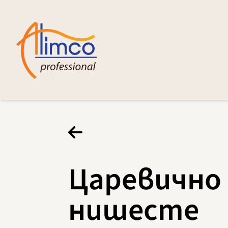
Царевично
нишесте