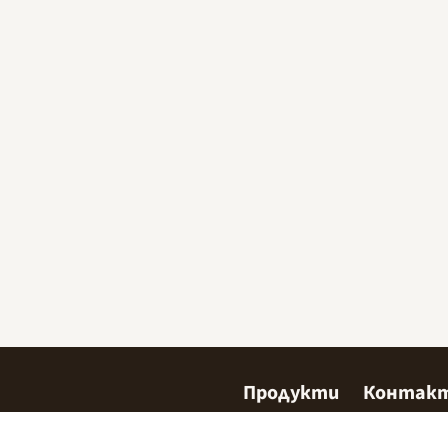
Продукти
Контак
Сладкарство
Къде да 