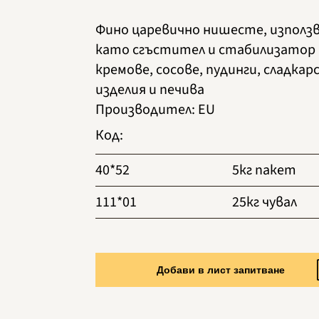
Фино царевично нишесте, използ
като сгъстител и стабилизатор 
кремове, сосове, пудинги, сладкар
изделия и печива
Производител
:
EU
Код
:
40*52
5кг пакет
111*01
25кг чувал
Добави в лист запитване