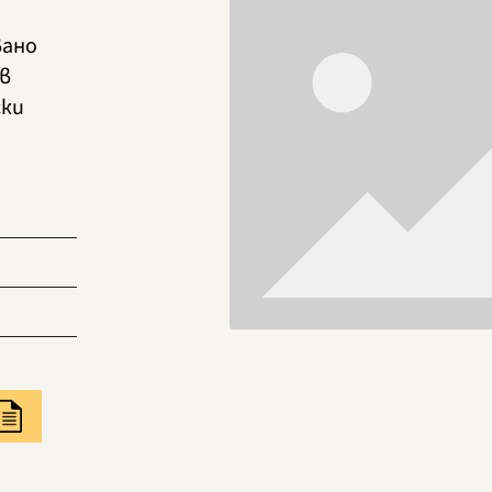
вано
в
ски